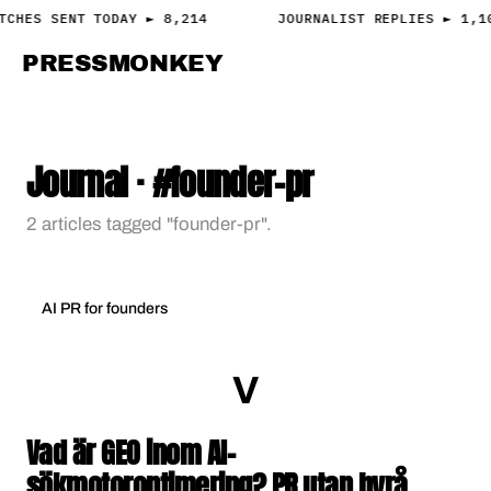
TCHES SENT TODAY ► 8,214
JOURNALIST REPLIES ► 1,1
PRESS
MONKEY
PRESS · ACCESS
Journal · #founder-pr
2 articles tagged "founder-pr".
AI PR for founders
Vad är GEO inom AI-
sökmotoroptimering? PR utan byrå