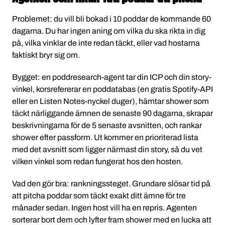
Problemet: du vill bli bokad i 10 poddar de kommande 60
dagarna. Du har ingen aning om vilka du ska rikta in dig
på, vilka vinklar de inte redan täckt, eller vad hostarna
faktiskt bryr sig om.
Bygget: en poddresearch-agent tar din ICP och din story-
vinkel, korsrefererar en poddatabas (en gratis Spotify-API
eller en Listen Notes-nyckel duger), hämtar shower som
täckt närliggande ämnen de senaste 90 dagarna, skrapar
beskrivningarna för de 5 senaste avsnitten, och rankar
shower efter passform. Ut kommer en prioriterad lista
med det avsnitt som ligger närmast din story, så du vet
vilken vinkel som redan fungerat hos den hosten.
Vad den gör bra: rankningssteget. Grundare slösar tid på
att pitcha poddar som täckt exakt ditt ämne för tre
månader sedan. Ingen host vill ha en repris. Agenten
sorterar bort dem och lyfter fram shower med en lucka att