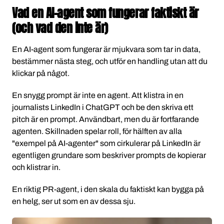
Vad en AI-agent som fungerar faktiskt är
(och vad den inte är)
En AI-agent som fungerar är mjukvara som tar in data,
bestämmer nästa steg, och utför en handling utan att du
klickar på något.
En snygg prompt är inte en agent. Att klistra in en
journalists LinkedIn i ChatGPT och be den skriva ett
pitch är en prompt. Användbart, men du är fortfarande
agenten. Skillnaden spelar roll, för hälften av alla
"exempel på AI-agenter" som cirkulerar på LinkedIn är
egentligen grundare som beskriver prompts de kopierar
och klistrar in.
En riktig PR-agent, i den skala du faktiskt kan bygga på
en helg, ser ut som en av dessa sju.