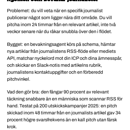
Problemet: du vill veta när en specifik journalist
publicerar något som ligger nära ditt område. Du vill
pitcha inom 24 timmar från en relevant artikel, inte två
veckor senare när du råkar snubbla över den i flödet.
Bygget: en bevakningsagent körs på schema, hämtar
nya artiklar från journalistens RSS-flöde eller mediets
API, matchar nyckelord mot din ICP och dina ämnesspår,
och skickar en Slack-notis med artikelns rubrik,
journalistens kontaktuppgifter och en förberedd
pitchvinkel.
Vad den gör bra: den fångar 90 procent av relevant
täckning snabbare än en människa som scannar RSS för
hand. Testat på 200 utskickskampanjer 2025: en pitch
skickad inom 48 timmar från en journalists artikel gav 34
procent högre svarsfrekvens än en kall pitch utan färsk
krok.