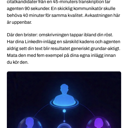
citatkandidater från en 45-minuters transkription tar
agenten 90 sekunder. En skicklig kommunikatör skulle
behöva 40 minuter för samma kvalitet. Avkastningen här
är uppenbar.
Där den brister: omskrivningen tappar ibland din röst.
Har dina LinkedIn-inlägg en särskild kadens och agenten
aldrig sett din text blir resultatet generiskt grundar-aktigt.
Mata den med fem exempel på dina egna inlägg innan
du kör den.