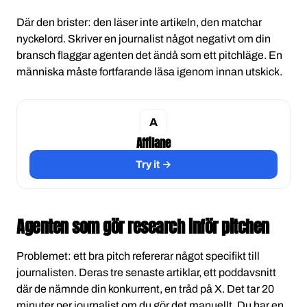
Där den brister: den läser inte artikeln, den matchar
nyckelord. Skriver en journalist något negativt om din
bransch flaggar agenten det ändå som ett pitchläge. En
människa måste fortfarande läsa igenom innan utskick.
Affilane
Try it →
Agenten som gör research inför pitchen
Problemet: ett bra pitch refererar något specifikt till
journalisten. Deras tre senaste artiklar, ett poddavsnitt
där de nämnde din konkurrent, en tråd på X. Det tar 20
minuter per journalist om du gör det manuellt. Du har en