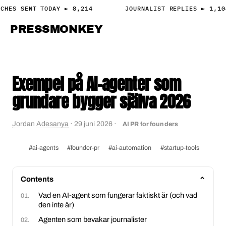
CHES SENT TODAY ► 8,214
JOURNALIST REPLIES ► 1,10
PRESS
MONKEY
PRESS · ACCESS
Exempel på AI-agenter som
grundare bygger själva 2026
Jordan Adesanya
·
29 juni 2026
·
AI PR for founders
#ai-agents
#founder-pr
#ai-automation
#startup-tools
Contents
Vad en AI-agent som fungerar faktiskt är (och vad
den inte är)
Agenten som bevakar journalister