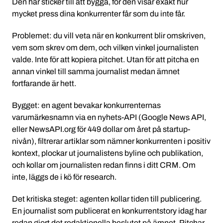
Den här sticker till att bygga, för den visar exakt hur
mycket press dina konkurrenter får som du inte får.
Problemet: du vill veta när en konkurrent blir omskriven,
vem som skrev om dem, och vilken vinkel journalisten
valde. Inte för att kopiera pitchet. Utan för att pitcha en
annan vinkel till samma journalist medan ämnet
fortfarande är hett.
Bygget: en agent bevakar konkurrenternas
varumärkesnamn via en nyhets-API (Google News API,
eller NewsAPI.org för 449 dollar om året på startup-
nivån), filtrerar artiklar som nämner konkurrenten i positiv
kontext, plockar ut journalistens byline och publikation,
och kollar om journalisten redan finns i ditt CRM. Om
inte, läggs de i kö för research.
Det kritiska steget: agenten kollar tiden till publicering.
En journalist som publicerat en konkurrentstory idag har
redan gjort det redaktionella beslutet på ämnet. Pitchar