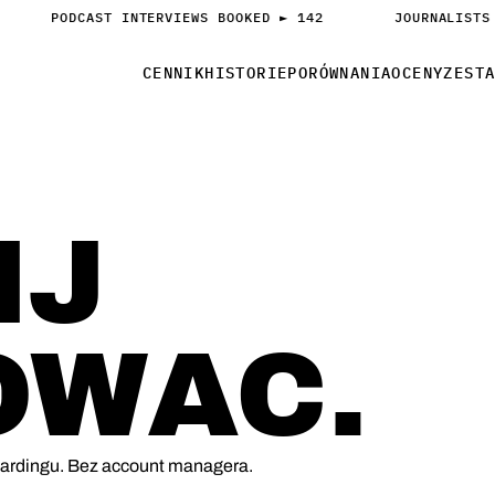
PODCAST INTERVIEWS BOOKED ► 142
JOURNALISTS
CENNIK
HISTORIE
PORÓWNANIA
OCENY
ZEST
IJ
OWAC.
oardingu. Bez account managera.