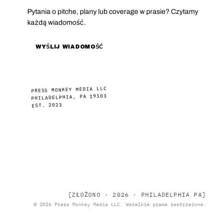
Pytania o pitche, plany lub coverage w prasie? Czytamy
każdą wiadomość.
WYŚLIJ WIADOMOŚĆ
PRESS MONKEY MEDIA LLC
PHILADELPHIA, PA 19103
EST. 2023
[ZŁOŻONO · 2026 · PHILADELPHIA PA]
© 2026 Press Monkey Media LLC. Wszelkie prawa zastrzeżone.