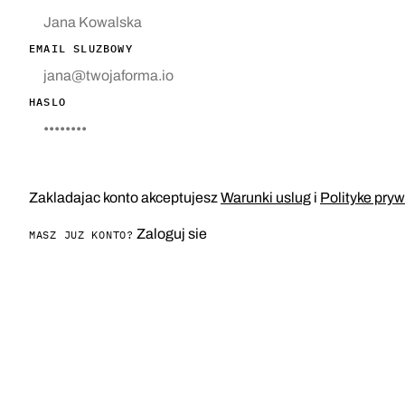
EMAIL SLUZBOWY
HASLO
ZALOZ KONTO
Zakladajac konto akceptujesz
Warunki uslug
i
Polityke pry
Zaloguj sie
MASZ JUZ KONTO?
MENU
PRAWO