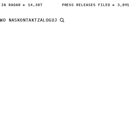
 IN RADAR ► 14,387
PRESS RELEASES FILED ► 3,891
AW
O NAS
KONTAKT
ZALOGUJ
ZACZNIJ PITCHOWAĆ