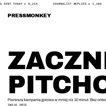
S SENT TODAY ► 8,214
JOURNALIST REPLIES ► 1,104
PRESS
MONKEY
PRESS · ACCESS
7 DNI TRIAL · BEZ KARTY
ZACZN
PITCH
Pierwsza kampania gotowa w mniej niz 10 minut. Bez onb
TWOJE IMIE