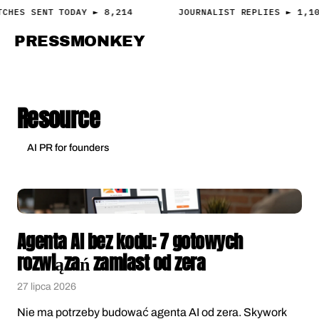
TCHES SENT TODAY ► 8,214
JOURNALIST REPLIES ► 1,1
PRESS
MONKEY
PRESS · ACCESS
Resource
AI PR for founders
Agenta AI bez kodu: 7 gotowych
rozwiązań zamiast od zera
27 lipca 2026
Nie ma potrzeby budować agenta AI od zera. Skywork