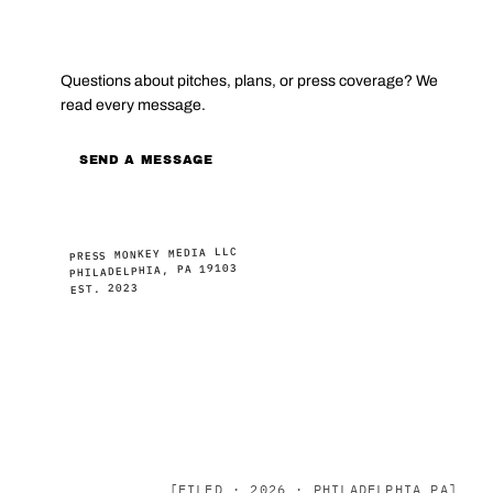
CONTACT
Questions about pitches, plans, or press coverage? We
read every message.
SEND A MESSAGE
PRESS MONKEY MEDIA LLC
PHILADELPHIA, PA 19103
EST. 2023
[FILED · 2026 · PHILADELPHIA PA]