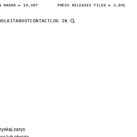
N RADAR ► 14,387
PRESS RELEASES FILED ► 3,891
OOLKIT
ABOUT
CONTACT
LOG IN
START PITCHING
zyskaj zarys
sę lub obojga.