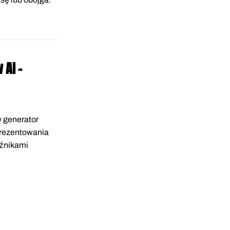
AI -
y generator
prezentowania
aźnikami