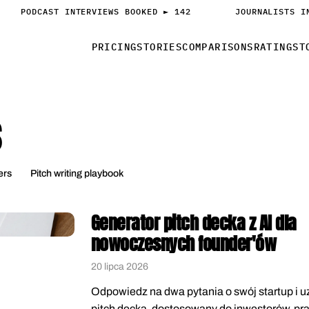
PODCAST INTERVIEWS BOOKED ► 142
JOURNALISTS I
PRICING
STORIES
COMPARISONS
RATINGS
T
s
ers
Pitch writing playbook
Generator pitch decka z AI dla
nowoczesnych founder'ów
20 lipca 2026
Odpowiedz na dwa pytania o swój startup i u
pitch decka, dostosowany do inwestorów, pra