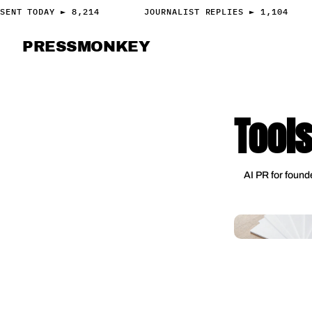
SENT TODAY ► 8,214
JOURNALIST REPLIES ► 1,104
PRESS
MONKEY
PRESS · ACCESS
Tool
AI PR for found