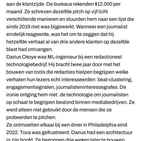
aan de klantzijde. De bureaus rekenden $12.000 per
maand. Ze schreven dezelfde pitch op vijf licht
verschillende manieren en stuurden hem naar een lijst die
sinds 2019 niet was bijgewerkt. Wanneer een journalist
eindelijk reageerde, was het om te zeggen dat hij
hetzelfde verhaal al van drie andere klanten op dezelfde
blast had ontvangen.
Darius Okoye was ML-ingenieur bij een redactioneel
technologiebedrijf. Hij bracht twee jaar door met het
bouwen van tools die redacties hielpen begrijpen welke
verhalen hun lezers echt interesseerden: beat-clustering,
engagementsignalen, journalisteninteressegrafes. De
ironie ontging hem niet: de technologie om journalisten
op schaal te begrijpen bestond binnen mediabedrijven. Ze
werd alleen niet gebruikt door de mensen die ze
probeerden te pitchen.
Ze ontmoetten elkaar bij een diner in Philadelphia eind
2022. Tova was gefrustreerd. Darius had een architectuur
in zijn hoofd. Ze begonnen drie weken later te bouwen.