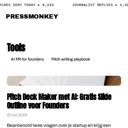
TCHES SENT TODAY ► 8,214
JOURNALIST REPLIES ► 1,1
PRESS
MONKEY
PRESS · ACCESS
Tools
AI PR for founders
Pitch writing playbook
Pitch Deck Maker met AI: Gratis Slide
Outline voor Founders
20 juli 2026
Beantwoord twee vragen over je startup en krijg een