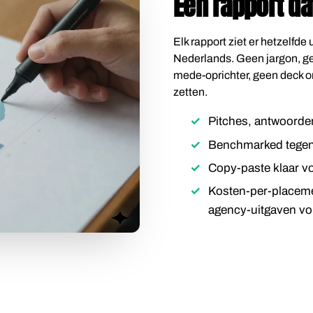
Een rapport da
Elk rapport ziet er hetzelfde
Nederlands. Geen jargon, gee
mede-oprichter, geen deck o
zetten.
Pitches, antwoorden
Benchmarked tegen 
Copy-paste klaar vo
Kosten-per-placeme
agency-uitgaven vo