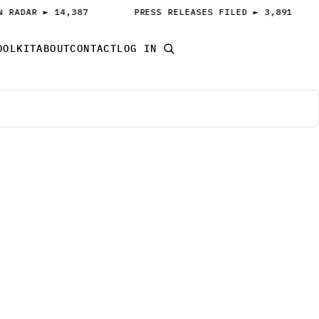
 RADAR ► 14,387
PRESS RELEASES FILED ► 3,891
OOLKIT
ABOUT
CONTACT
LOG IN
START PITCHING