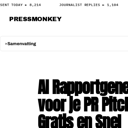
ENT TODAY ► 8,214
JOURNALIST REPLIES ► 1,104
PRESS
MONKEY
PRESS · ACCESS
Samenvatting
AI Rapportgene
voor je PR Pitc
Gratis en Snel