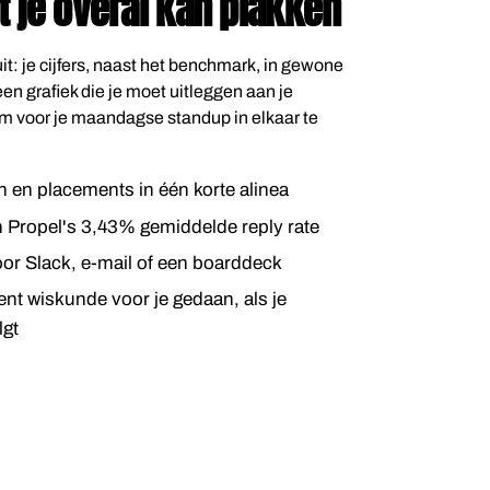
t je overal kan plakken
 uit: je cijfers, naast het benchmark, in gewone
n grafiek die je moet uitleggen aan je
m voor je maandagse standup in elkaar te
 en placements in één korte alinea
Propel's 3,43% gemiddelde reply rate
or Slack, e-mail of een boarddeck
nt wiskunde voor je gedaan, als je
lgt