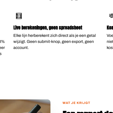
🧮

Live berekeningen, geen spreadsheet
Kos
Elke lijn herberekent zich direct als je een getal
Voe
43%
wijzigt. Geen submit-knop, geen export, geen
nie
eer
account.
kos
s
WAT JE KRIJGT