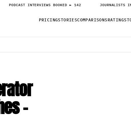
PODCAST INTERVIEWS BOOKED ► 142
JOURNALISTS IN
PRICING
STORIES
COMPARISONS
RATINGS
T
rator
hes –