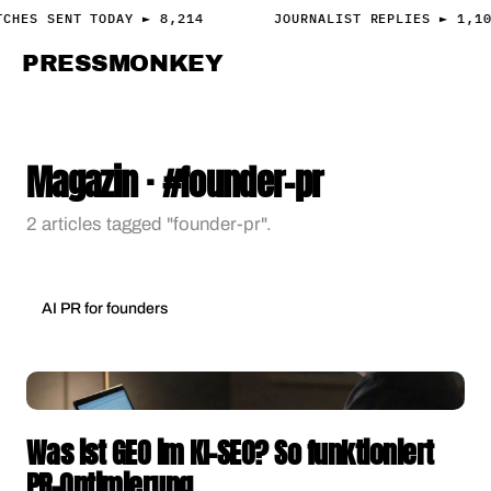
TCHES SENT TODAY ► 8,214
JOURNALIST REPLIES ► 1,1
PRESS
MONKEY
PRESS · ACCESS
Magazin · #founder-pr
2 articles tagged "founder-pr".
AI PR for founders
Was ist GEO im KI-SEO? So funktioniert
PR-Optimierung