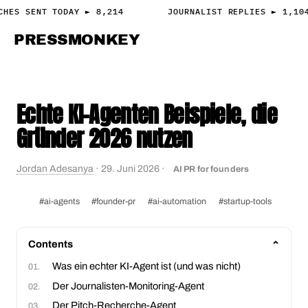
CHES SENT TODAY ► 8,214
JOURNALIST REPLIES ► 1,104
PRESS
MONKEY
PRESS · ACCESS
Echte KI-Agenten Beispiele, die
Gründer 2026 nutzen
Jordan Adesanya
·
29. Juni 2026
·
AI PR for founders
#ai-agents
#founder-pr
#ai-automation
#startup-tools
Contents
Was ein echter KI-Agent ist (und was nicht)
Der Journalisten-Monitoring-Agent
Der Pitch-Recherche-Agent