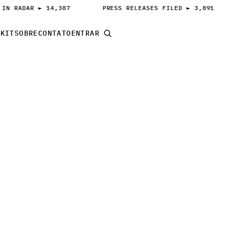
 IN RADAR ► 14,387
PRESS RELEASES FILED ► 3,891
S
KIT
SOBRE
CONTATO
ENTRAR
COMEÇAR A PAUTAR