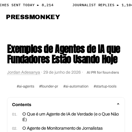
CHES SENT TODAY ► 8,214
JOURNALIST REPLIES ► 1,10
PRESS
MONKEY
PRESS · ACCESS
Exemplos de Agentes de IA que
Fundadores Estão Usando Hoje
Jordan Adesanya
·
29 de junho de 2026
·
AI PR for founders
#ai-agents
#founder-pr
#ai-automation
#startup-tools
Contents
O Que é um Agente de IA de Verdade (e o Que Não
É)
O Agente de Monitoramento de Jornalistas