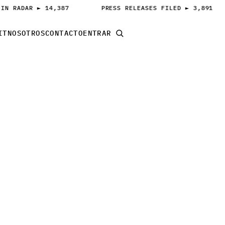
IN RADAR ► 14,387
PRESS RELEASES FILED ► 3,891
IT
NOSOTROS
CONTACTO
ENTRAR
LANZA TU PITCH