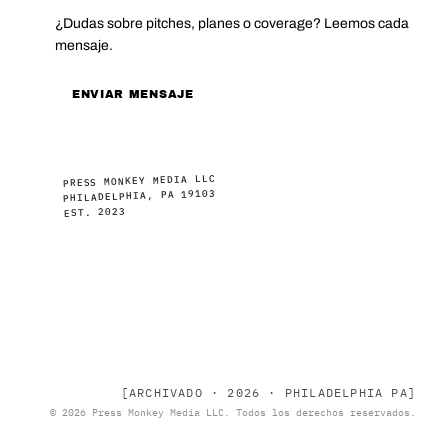
¿Dudas sobre pitches, planes o coverage? Leemos cada
mensaje.
ENVIAR MENSAJE
PRESS MONKEY MEDIA LLC
PHILADELPHIA, PA 19103
EST. 2023
[ARCHIVADO · 2026 · PHILADELPHIA PA]
© 2026 Press Monkey Media LLC. Todos los derechos reservados.