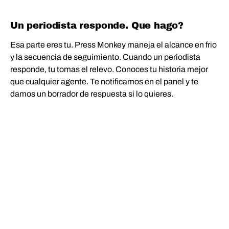
Un periodista responde. Que hago?
Esa parte eres tu. Press Monkey maneja el alcance en frio
y la secuencia de seguimiento. Cuando un periodista
responde, tu tomas el relevo. Conoces tu historia mejor
que cualquier agente. Te notificamos en el panel y te
damos un borrador de respuesta si lo quieres.
[PUBLICADO · 2026]
FUERA LA AGENCIA.
ENVIA LA HISTORIA.
El pitch no se escribe solo. Pero puede. Empieza tu
prueba de 7 dias. Sin tarjeta, sin llamada de onboarding,
sin account manager.
EMPEZAR A PITCHEAR