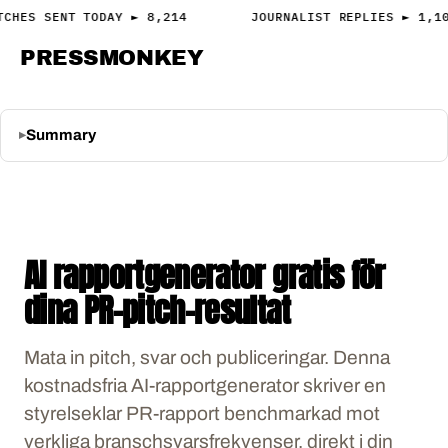
TCHES SENT TODAY ► 8,214
JOURNALIST REPLIES ► 1,1
PRESS
MONKEY
PRESS · ACCESS
Summary
AI rapportgenerator gratis för
dina PR-pitch-resultat
Mata in pitch, svar och publiceringar. Denna
kostnadsfria AI-rapportgenerator skriver en
styrelseklar PR-rapport benchmarkad mot
verkliga branschsvarsfrekvenser, direkt i din