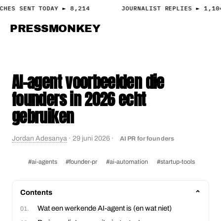
CHES SENT TODAY ► 8,214
JOURNALIST REPLIES ► 1,10
PRESS
MONKEY
PRESS · ACCESS
AI-agent voorbeelden die
founders in 2026 echt
gebruiken
Jordan Adesanya
·
29 juni 2026
·
AI PR for founders
#ai-agents
#founder-pr
#ai-automation
#startup-tools
Contents
Wat een werkende AI-agent is (en wat niet)