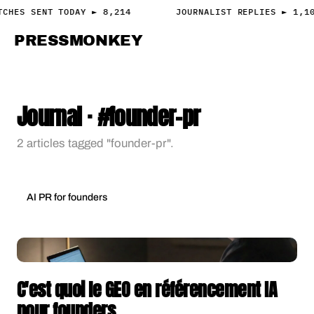
TCHES SENT TODAY ► 8,214
JOURNALIST REPLIES ► 1,1
PRESS
MONKEY
PRESS · ACCESS
Journal · #founder-pr
2 articles tagged "founder-pr".
AI PR for founders
C'est quoi le GEO en référencement IA
pour founders