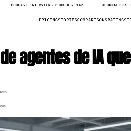
PODCAST INTERVIEWS BOOKED ► 142
JOURNALISTS IN
PRICING
STORIES
COMPARISONS
RATINGS
T
 de agentes de IA que
ders
ools