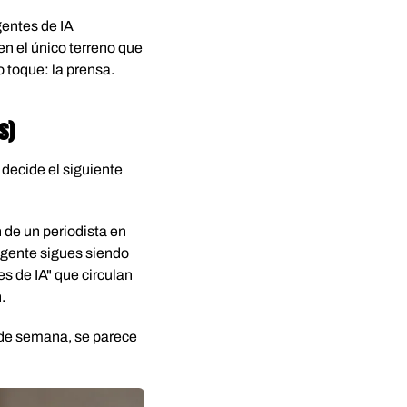
gentes de IA
en el único terreno que
 toque: la prensa.
s)
decide el siguiente
 de un periodista en
 agente sigues siendo
es de IA" que circulan
.
n de semana, se parece