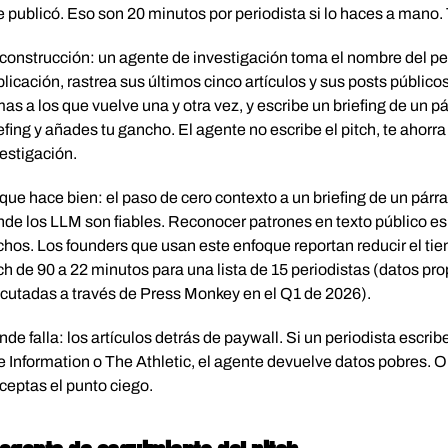
 publicó. Eso son 20 minutos por periodista si lo haces a mano. 
construcción: un agente de investigación toma el nombre del per
licación, rastrea sus últimos cinco artículos y sus posts públicos
as a los que vuelve una y otra vez, y escribe un briefing de un pár
efing y añades tu gancho. El agente no escribe el pitch, te ahorr
estigación.
que hace bien: el paso de cero contexto a un briefing de un pár
de los LLM son fiables. Reconocer patrones en texto público es
hos. Los founders que usan este enfoque reportan reducir el ti
ch de 90 a 22 minutos para una lista de 15 periodistas (datos 
cutadas a través de Press Monkey en el Q1 de 2026).
de falla: los artículos detrás de paywall. Si un periodista escri
 Information o The Athletic, el agente devuelve datos pobres. O 
ceptas el punto ciego.