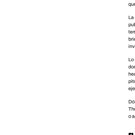
que
La 
pub
tem
bri
inv
Lo 
don
hec
pit
eje
Dón
The
o a