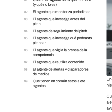
(y qué no lo es)
El agente que monitoriza periodistas
El agente que investiga antes del
pitch
El agente de seguimiento del pitch
El agente que investiga qué podcasts
pitchear
El agente que vigila la prensa de la
competencia
El agente que reutiliza contenido
El agente de alertas y disparadores
de medios
Enc
Qué tienen en común estos siete
his
agentes
Cua
a e
ayu