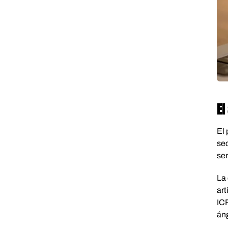
El
El 
sec
se
La 
art
ICP
áng