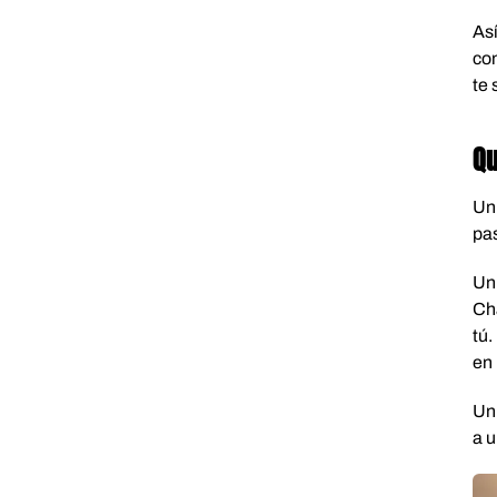
Así
con
te 
Qu
Un 
pas
Un 
Cha
tú.
en 
Un 
a u