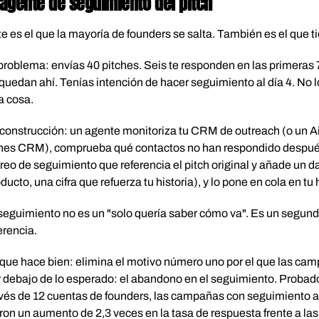
 agente de seguimiento del pitch
e es el que la mayoría de founders se salta. También es el que t
problema: envías 40 pitches. Seis te responden en las primeras 
quedan ahí. Tenías intención de hacer seguimiento al día 4. No 
a cosa.
construcción: un agente monitoriza tu CRM de outreach (o un Ai
enes CRM), comprueba qué contactos no han respondido después 
reo de seguimiento que referencia el pitch original y añade un d
ducto, una cifra que refuerza tu historia), y lo pone en cola en t
seguimiento no es un "solo quería saber cómo va". Es un segundo
erencia.
que hace bien: elimina el motivo número uno por el que las cam
 debajo de lo esperado: el abandono en el seguimiento. Probad
vés de 12 cuentas de founders, las campañas con seguimiento a
ron un aumento de 2,3 veces en la tasa de respuesta frente a l