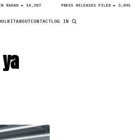
 RADAR ► 14,387
PRESS RELEASES FILED ► 3,891
OOLKIT
ABOUT
CONTACT
LOG IN
START PITCHING
 ya