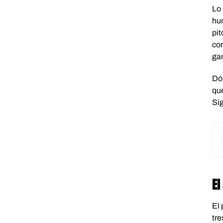
Lo 
hu
pit
cor
ga
Dón
que
Si
El
El 
tre