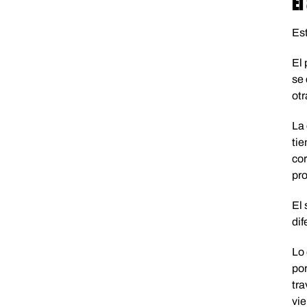
El
Est
El 
se 
otr
La 
ti
cor
pro
El 
dif
Lo 
por
tra
vie