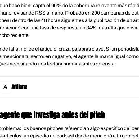
que hace bien: capta el 90% de la cobertura relevante más rápi
mano revisando RSS a mano. Probado en 200 campañas de out
chear dentro de las 48 horas siguientes a la publicación de un ar
relacionó con una tasa de respuesta un 34% más alta que enviar 
ncho reciente.
de falla: no lee el artículo, cruza palabras clave. Si un periodis
 menciona tu sector en negativo, el agente la marca igual como
gues necesitando una lectura humana antes de enviar.
Affilane
 agente que investiga antes del pitch
problema: los buenos pitches referencian algo específico del per
s artículos, un episodio de podcast donde mencionó a tu competid