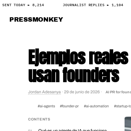
SENT TODAY ► 8,214
JOURNALIST REPLIES ► 1,104
PRESS
MONKEY
PRESS · ACCESS
Ejemplos reales
usan founders
Jordan Adesanya
·
29 de junio de 2026
·
AI PR for foun
#ai-agents
#founder-pr
#ai-automation
#startup-t
CONTENTS
Qué es un agente de IA que funciona